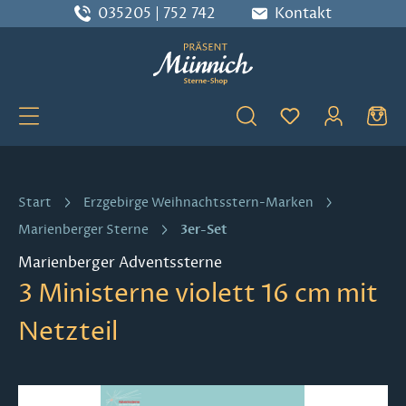
035205 | 752 742
Kontakt
Zum Hauptinhalt springen
Du hast 0 Produ
Start
Erzgebirge Weihnachtsstern-Marken
3er-Set
Marienberger Sterne
Marienberger Adventssterne
3 Ministerne violett 16 cm mit
Netzteil
Bildergalerie überspringen