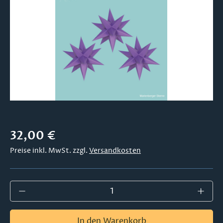
Regulärer Preis:
32,00 €
Preise inkl. MwSt. zzgl.
Versandkosten
Produkt Anzahl: Gib den gewünschten Wer
In den Warenkorb