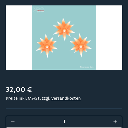
Bildergalerie überspringen
Regulärer Preis:
32,00 €
Preise inkl. MwSt. zzgl.
Versandkosten
Produkt Anzahl: Gib den gewünschten Wer