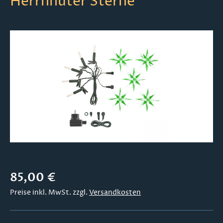
Herrnhuter Sterne
Bildergalerie überspringen
Regulärer Preis:
85,00 €
Preise inkl. MwSt. zzgl.
Versandkosten