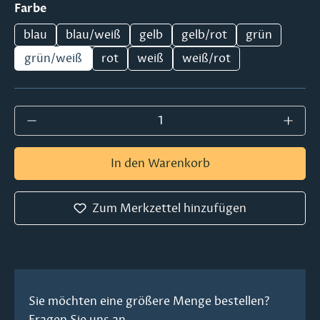
auswählen
Farbe
blau
blau/weiß
gelb
gelb/rot
grün
grün/weiß
rot
weiß
weiß/rot
Produkt Anzahl: Gib den gewünschten Wer
In den Warenkorb
Zum Merkzettel hinzufügen
Sie möchten eine größere Menge bestellen?
Fragen Sie uns an.