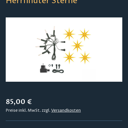
Herrnhuter Sterne
Bildergalerie überspringen
Regulärer Preis:
85,00 €
Preise inkl. MwSt. zzgl.
Versandkosten