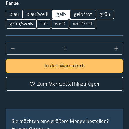
auswählen
Farbe
blau
blau/weiß
gelb
gelb/rot
grün
grün/weiß
rot
weiß
weiß/rot
Produkt Anzahl: Gib den gewünschten Wer
In den Warenkorb
Zum Merkzettel hinzufügen
Sie möchten eine größere Menge bestellen?
Fragen Sie uns an.