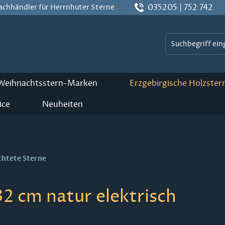
035205 | 752 742
Fachhändler für Herrnhuter Sterne
 Weihnachtsstern-Marken
Erzgebirgische Holzster
ice
Neuheiten
chtete Sterne
2 cm natur elektrisch