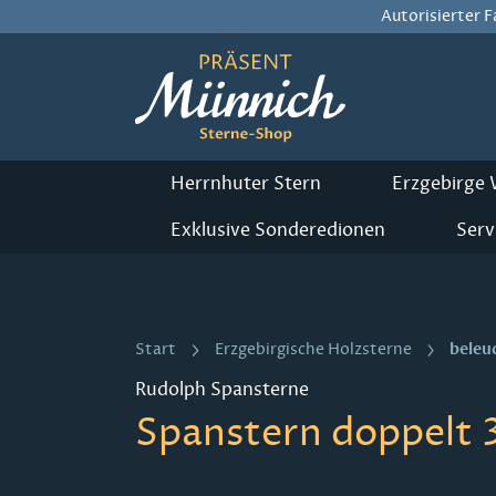
Autorisierter 
m Hauptinhalt springen
Zur Suche springen
Zur Hauptnavigation springen
Herrnhuter Stern
Erzgebirge
Exklusive Sonderedionen
Serv
beleu
Start
Erzgebirgische Holzsterne
Rudolph Spansterne
Spanstern doppelt 3