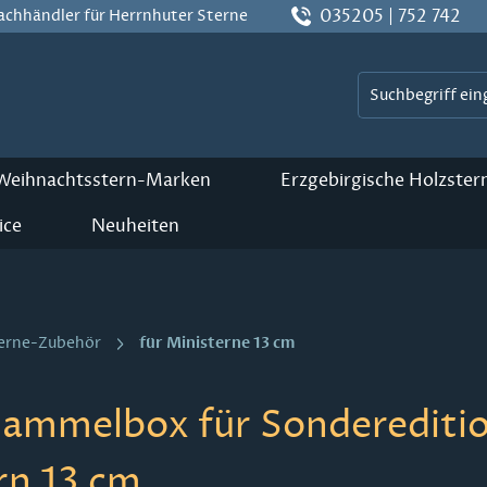
035205 | 752 742
Fachhändler für Herrnhuter Sterne
 Weihnachtsstern-Marken
Erzgebirgische Holzster
ice
Neuheiten
für Ministerne 13 cm
terne-Zubehör
ammelbox für Sonderedition
rn 13 cm