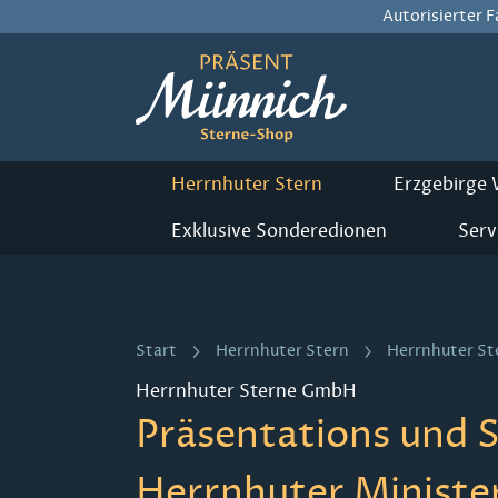
Autorisierter 
m Hauptinhalt springen
Zur Suche springen
Zur Hauptnavigation springen
Herrnhuter Stern
Erzgebirge
Exklusive Sonderedionen
Serv
Start
Herrnhuter Stern
Herrnhuter S
Herrnhuter Sterne GmbH
Präsentations und S
Herrnhuter Ministe