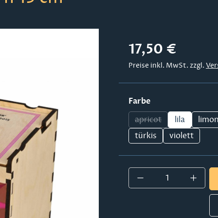
Regulärer Preis:
17,50 €
Preise inkl. MwSt. zzgl.
Ver
auswählen
Farbe
apricot
lila
limo
(Diese Option ist zur
türkis
violett
Produkt Anzahl: