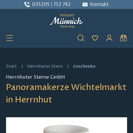
035205 | 752 742
Kontakt
Zum Hauptinhalt springen
Du hast 0 Produ
Geschenke
Start
Herrnhuter Stern
Herrnhuter Sterne GmbH
Panoramakerze Wichtelmarkt
in Herrnhut
Bildergalerie überspringen