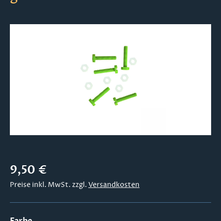
Bildergalerie überspringen
Regulärer Preis:
9,50 €
Preise inkl. MwSt. zzgl.
Versandkosten
auswählen
Farbe