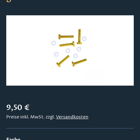
Bildergalerie überspringen
Regulärer Preis:
9,50 €
Preise inkl. MwSt. zzgl.
Versandkosten
auswählen
Farbe