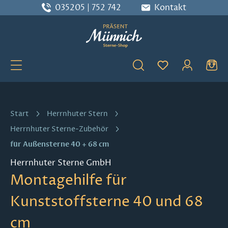
035205 | 752 742
Kontakt
Zum Hauptinhalt springen
Du hast 0 Produ
Start
Herrnhuter Stern
Herrnhuter Sterne-Zubehör
für Außensterne 40 + 68 cm
Herrnhuter Sterne GmbH
Montagehilfe für
Kunststoffsterne 40 und 68
cm