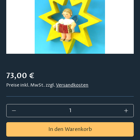
Regulärer Preis:
73,00 €
Preise inkl. MwSt. zzgl.
Versandkosten
Produkt Anzahl: Gib den gewünschten Wer
In den Warenkorb