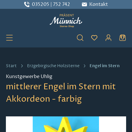
035205 | 752 742
Kontakt
Zum Hauptinhalt springen
Du hast 0 Produ
Engel im Stern
Start
Erzgebirgische Holzsterne
Kunstgewerbe Uhlig
mittlerer Engel im Stern mit
Akkordeon - farbig
Bildergalerie überspringen