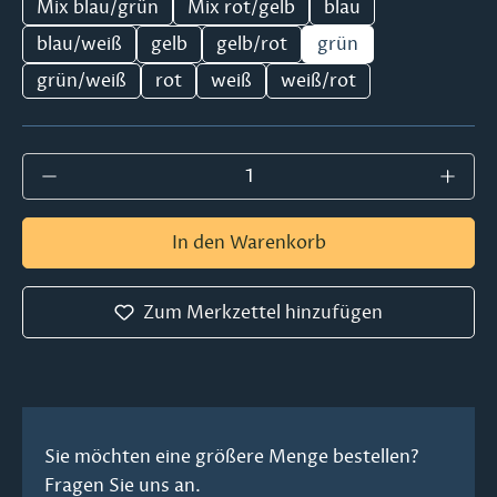
Mix blau/grün
Mix rot/gelb
blau
blau/weiß
gelb
gelb/rot
grün
grün/weiß
rot
weiß
weiß/rot
Produkt Anzahl: Gib den gewünschten Wer
In den Warenkorb
Zum Merkzettel hinzufügen
Sie möchten eine größere Menge bestellen?
Fragen Sie uns an.