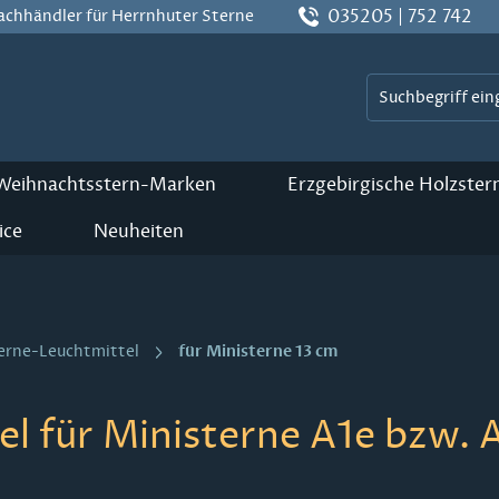
035205 | 752 742
Fachhändler für Herrnhuter Sterne
 Weihnachtsstern-Marken
Erzgebirgische Holzster
ice
Neuheiten
für Ministerne 13 cm
erne-Leuchtmittel
l für Ministerne A1e bzw. 