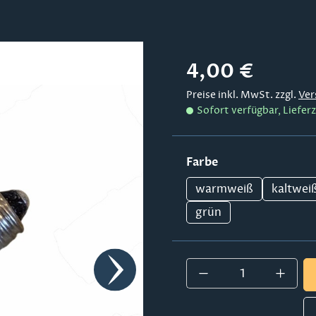
Regulärer Preis:
4,00 €
Preise inkl. MwSt. zzgl.
Ver
Sofort verfügbar, Lieferz
auswählen
Farbe
warmweiß
kaltwei
grün
Produkt Anzahl: