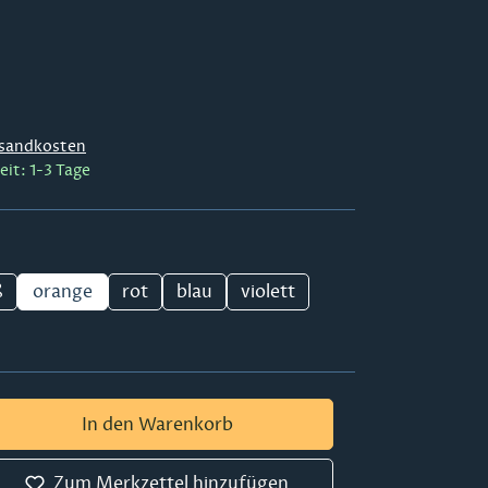
sandkosten
eit: 1-3 Tage
ß
orange
rot
blau
violett
 Gib den gewünschten Wert ein oder ben
In den Warenkorb
Zum Merkzettel hinzufügen