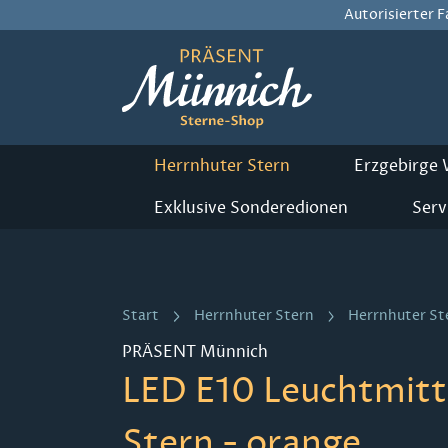
Autorisierter 
m Hauptinhalt springen
Zur Suche springen
Zur Hauptnavigation springen
Herrnhuter Stern
Erzgebirge
Exklusive Sonderedionen
Serv
Start
Herrnhuter Stern
Herrnhuter St
PRÄSENT Münnich
LED E10 Leuchtmitte
Stern - orange