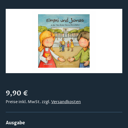
Bildergalerie überspringen
Regulärer Preis:
9,90 €
Preise inkl. MwSt. zzgl.
Versandkosten
auswählen
Ausgabe