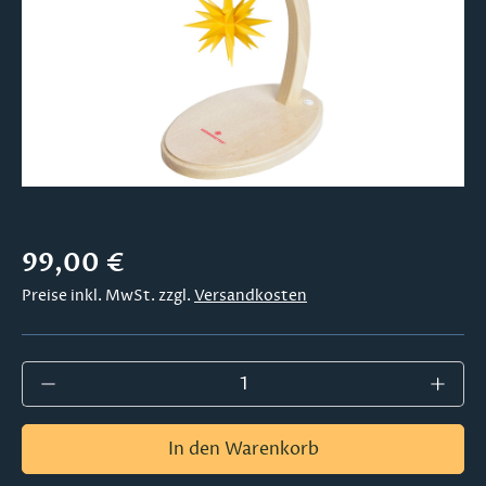
Regulärer Preis:
99,00 €
Preise inkl. MwSt. zzgl.
Versandkosten
Produkt Anzahl: Gib den gewünschten Wer
In den Warenkorb