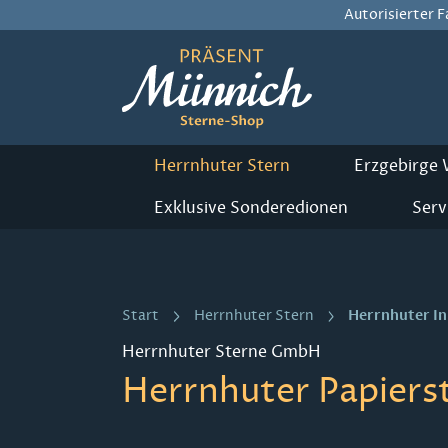
Autorisierter 
m Hauptinhalt springen
Zur Suche springen
Zur Hauptnavigation springen
Herrnhuter Stern
Erzgebirge
Exklusive Sonderedionen
Serv
Herrnhuter I
Start
Herrnhuter Stern
Herrnhuter Sterne GmbH
Herrnhuter Papierst