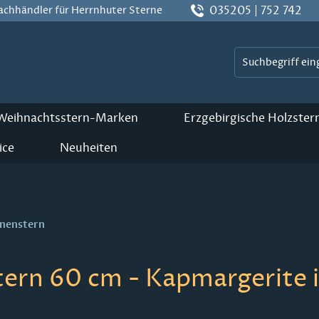
035205 | 752 742
Fachhändler für Herrnhuter Sterne
 Weihnachtsstern-Marken
Erzgebirgische Holzster
ice
Neuheiten
nnenstern
ern 60 cm - Kapmargerite i