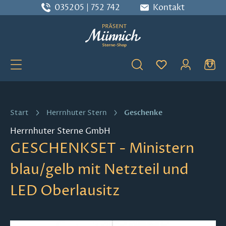
035205 | 752 742
Kontakt
Zum Hauptinhalt springen
Du hast 0 Produ
Geschenke
Start
Herrnhuter Stern
Herrnhuter Sterne GmbH
GESCHENKSET - Ministern
blau/gelb mit Netzteil und
LED Oberlausitz