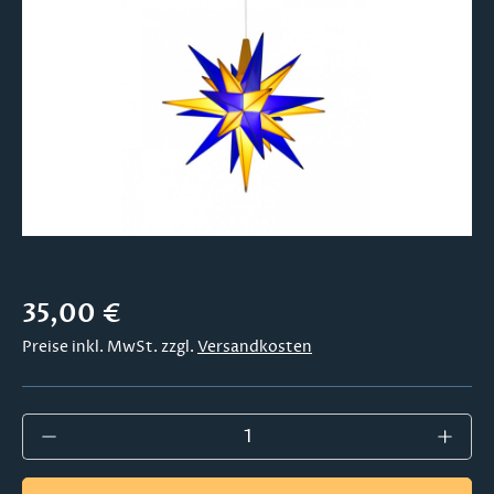
Bildergalerie überspringen
Regulärer Preis:
35,00 €
Preise inkl. MwSt. zzgl.
Versandkosten
Produkt Anzahl: Gib den gewünschten Wer