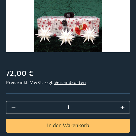
Regulärer Preis:
72,00 €
Preise inkl. MwSt. zzgl.
Versandkosten
Produkt Anzahl: Gib den gewünschten Wer
In den Warenkorb