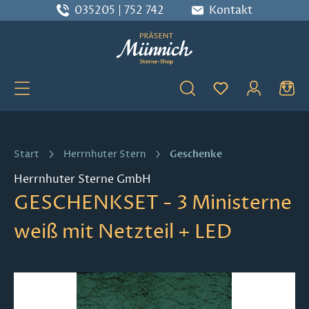
035205 | 752 742
Kontakt
Zum Hauptinhalt springen
Du hast 0 Produ
Geschenke
Start
Herrnhuter Stern
Herrnhuter Sterne GmbH
GESCHENKSET - 3 Ministerne
weiß mit Netzteil + LED
Bildergalerie überspringen