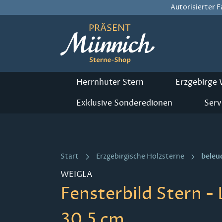
Autorisierter 
m Hauptinhalt springen
Zur Suche springen
Zur Hauptnavigation springen
Herrnhuter Stern
Erzgebirge
Exklusive Sonderedionen
Serv
beleu
Start
Erzgebirgische Holzsterne
WEIGLA
Fensterbild Stern - 
30,5 cm