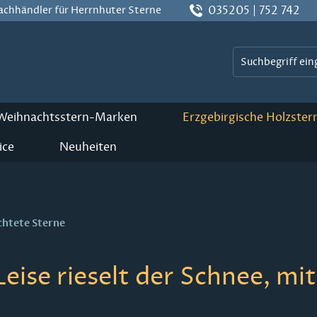
035205 | 752 742
Fachhändler für Herrnhuter Sterne
 Weihnachtsstern-Marken
Erzgebirgische Holzster
ice
Neuheiten
chtete Sterne
Leise rieselt der Schnee, m