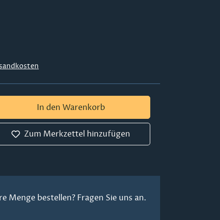
sandkosten
 Gib den gewünschten Wert ein oder ben
In den Warenkorb
Zum Merkzettel hinzufügen
re Menge bestellen? Fragen Sie uns an.