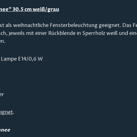
chnee" 30,5 cm weiß/grau
st als weihnachtliche Fensterbeleuchtung geeignet. Das Fen
isch, jeweils mit einer Rückblende in Sperrholz weiß und ei
en.
1 Lampe E14/0,6 W
er
eignet
.
chnee