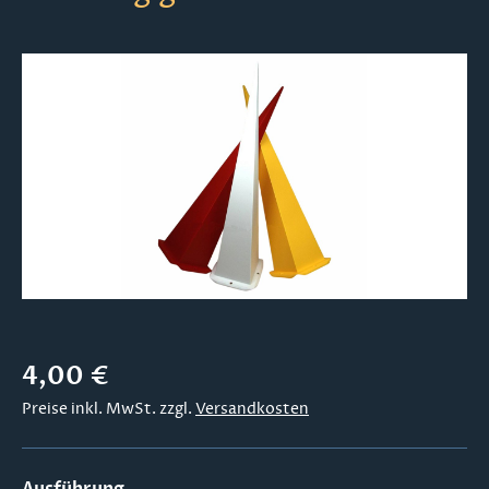
Bildergalerie überspringen
Regulärer Preis:
4,00 €
Preise inkl. MwSt. zzgl.
Versandkosten
auswählen
Ausführung