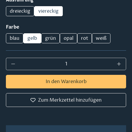
dreieckig
viereckig
auswählen
Farbe
blau
gelb
grün
opal
rot
weiß
Produkt Anzahl: Gib den gewünschten Wer
In den Warenkorb
Zum Merkzettel hinzufügen