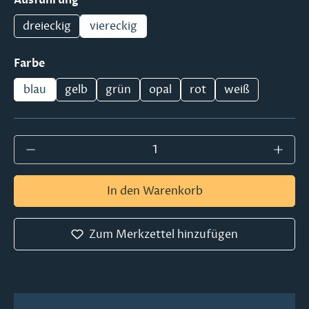
dreieckig
viereckig
auswählen
Farbe
blau
gelb
grün
opal
rot
weiß
Produkt Anzahl: Gib den gewünschten Wer
In den Warenkorb
Zum Merkzettel hinzufügen