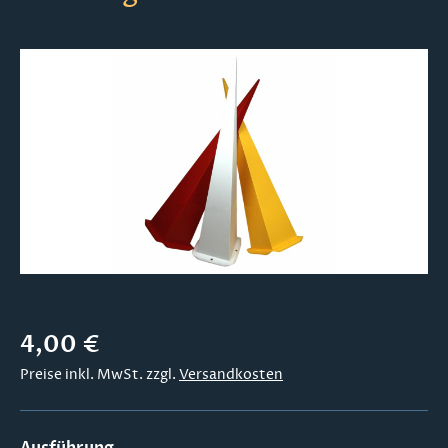
Bildergalerie überspringen
Regulärer Preis:
4,00 €
Preise inkl. MwSt. zzgl.
Versandkosten
auswählen
Ausführung