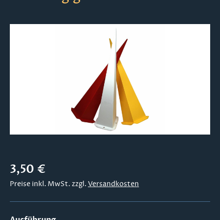
Bildergalerie überspringen
Regulärer Preis:
3,50 €
Preise inkl. MwSt. zzgl.
Versandkosten
auswählen
Ausführung