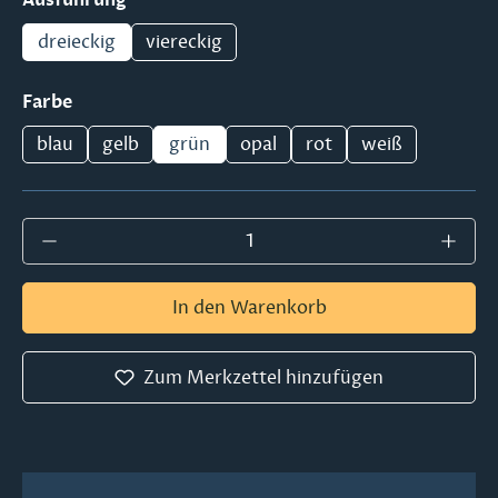
dreieckig
viereckig
auswählen
Farbe
blau
gelb
grün
opal
rot
weiß
Produkt Anzahl: Gib den gewünschten Wer
In den Warenkorb
Zum Merkzettel hinzufügen