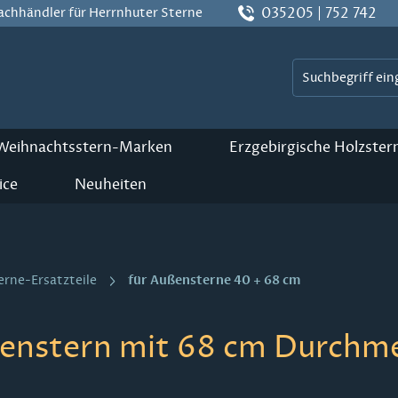
035205 | 752 742
Fachhändler für Herrnhuter Sterne
 Weihnachtsstern-Marken
Erzgebirgische Holzster
ice
Neuheiten
für Außensterne 40 + 68 cm
erne-Ersatzteile
ßenstern mit 68 cm Durchmes