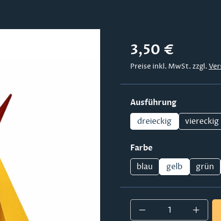
Regulärer Preis:
3,50 €
Preise inkl. MwSt. zzgl.
Ver
auswählen
Ausführung
dreieckig
viereckig
auswählen
Farbe
blau
gelb
grün
Produkt Anzahl: