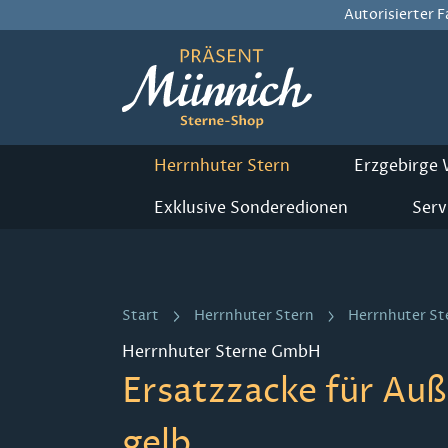
Autorisierter 
m Hauptinhalt springen
Zur Suche springen
Zur Hauptnavigation springen
Herrnhuter Stern
Erzgebirge
Exklusive Sonderedionen
Serv
Start
Herrnhuter Stern
Herrnhuter St
Herrnhuter Sterne GmbH
Ersatzzacke für Au
gelb