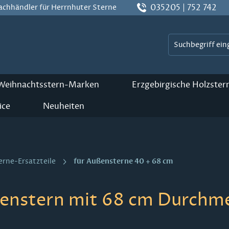
035205 | 752 742
Fachhändler für Herrnhuter Sterne
 Weihnachtsstern-Marken
Erzgebirgische Holzster
ice
Neuheiten
für Außensterne 40 + 68 cm
erne-Ersatzteile
enstern mit 68 cm Durchmes