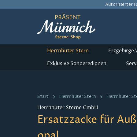
Autorisierter 
m Hauptinhalt springen
Zur Suche springen
Zur Hauptnavigation springen
Herrnhuter Stern
Erzgebirge
Exklusive Sonderedionen
Serv
Start
Herrnhuter Stern
Herrnhuter St
Herrnhuter Sterne GmbH
Ersatzzacke für Auß
opal