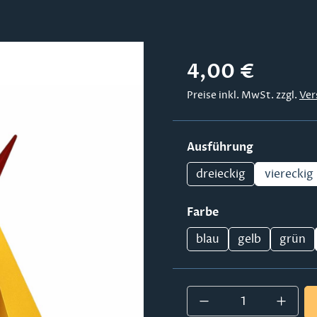
Regulärer Preis:
4,00 €
Preise inkl. MwSt. zzgl.
Ver
auswählen
Ausführung
dreieckig
viereckig
auswählen
Farbe
blau
gelb
grün
Produkt Anzahl: