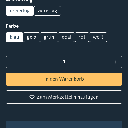
dreieckig
viereckig
auswählen
Farbe
blau
gelb
grün
opal
rot
weiß
Produkt Anzahl: Gib den gewünschten Wer
In den Warenkorb
Zum Merkzettel hinzufügen