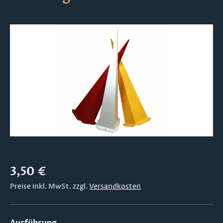
Bildergalerie überspringen
Regulärer Preis:
3,50 €
Preise inkl. MwSt. zzgl.
Versandkosten
auswählen
Ausführung