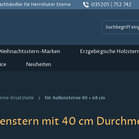
035205 | 752 742
Fachhändler für Herrnhuter Sterne
 Weihnachtsstern-Marken
Erzgebirgische Holzster
ice
Neuheiten
für Außensterne 40 + 68 cm
erne-Ersatzteile
enstern mit 40 cm Durchmes