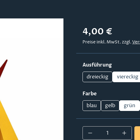
Regulärer Preis:
4,00 €
Preise inkl. MwSt. zzgl.
Ver
auswählen
Ausführung
dreieckig
viereckig
auswählen
Farbe
blau
gelb
grün
Produkt Anzahl: