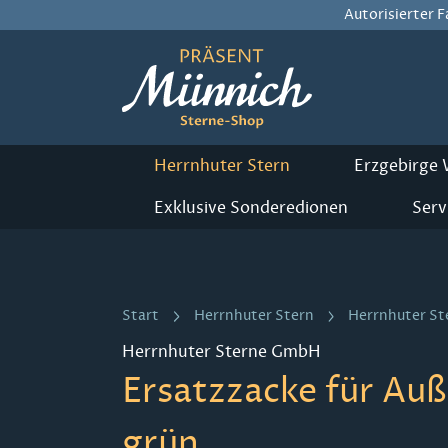
Autorisierter 
m Hauptinhalt springen
Zur Suche springen
Zur Hauptnavigation springen
Herrnhuter Stern
Erzgebirge
Exklusive Sonderedionen
Serv
Start
Herrnhuter Stern
Herrnhuter St
Herrnhuter Sterne GmbH
Ersatzzacke für Auß
grün