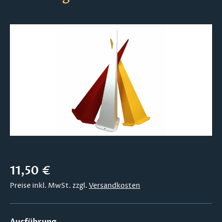
Bildergalerie überspringen
Regulärer Preis:
11,50 €
Preise inkl. MwSt. zzgl.
Versandkosten
auswählen
Ausführung