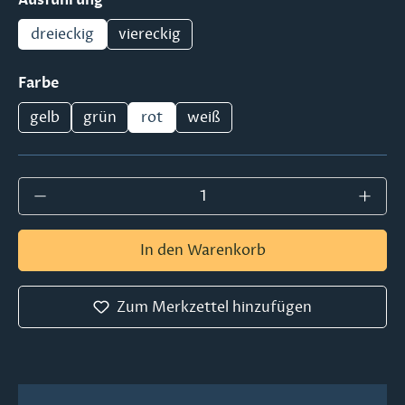
dreieckig
viereckig
auswählen
Farbe
gelb
grün
rot
weiß
Produkt Anzahl: Gib den gewünschten Wer
In den Warenkorb
Zum Merkzettel hinzufügen