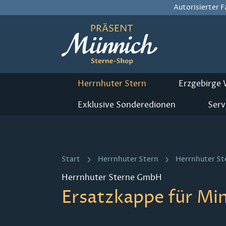
Autorisierter 
m Hauptinhalt springen
Zur Suche springen
Zur Hauptnavigation springen
Herrnhuter Stern
Erzgebirge
Exklusive Sonderedionen
Serv
Start
Herrnhuter Stern
Herrnhuter St
Herrnhuter Sterne GmbH
Ersatzkappe für Min