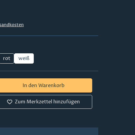
sandkosten
rot
weiß
 Gib den gewünschten Wert ein oder ben
In den Warenkorb
Zum Merkzettel hinzufügen