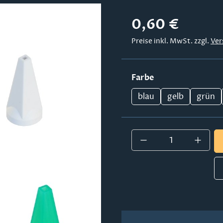
Regulärer Preis:
0,60 €
Preise inkl. MwSt. zzgl.
Ver
auswählen
Farbe
blau
gelb
grün
Produkt Anzahl: