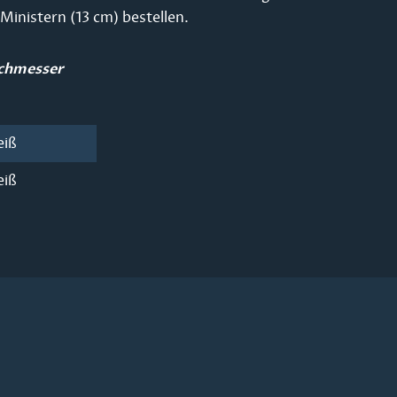
Ministern (13 cm) bestellen.
rchmesser
eiß
eiß