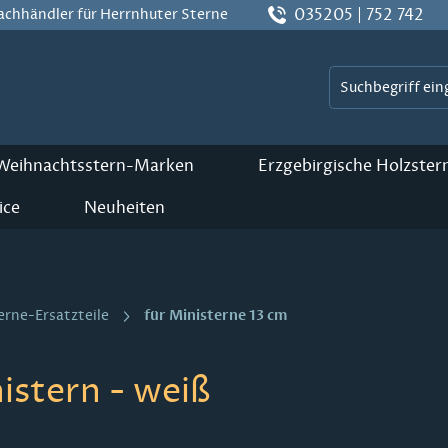
035205 | 752 742
Fachhändler für Herrnhuter Sterne
 Weihnachtsstern-Marken
Erzgebirgische Holzster
ice
Neuheiten
für Ministerne 13 cm
erne-Ersatzteile
istern - weiß