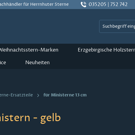
035205 | 752 742
Fachhändler für Herrnhuter Sterne
 Weihnachtsstern-Marken
Erzgebirgische Holzster
ice
Neuheiten
für Ministerne 13 cm
erne-Ersatzteile
istern - gelb