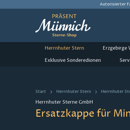
Autorisierter 
m Hauptinhalt springen
Zur Suche springen
Zur Hauptnavigation springen
Herrnhuter Stern
Erzgebirge
Exklusive Sonderedionen
Serv
Start
Herrnhuter Stern
Herrnhuter St
Herrnhuter Sterne GmbH
Ersatzkappe für Min