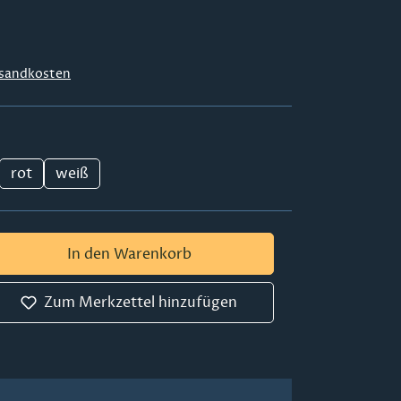
sandkosten
rot
weiß
 Gib den gewünschten Wert ein oder ben
In den Warenkorb
Zum Merkzettel hinzufügen