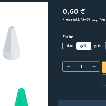
Regulärer Preis:
0,60 €
Preise inkl. MwSt. zzgl.
Ver
auswählen
Farbe
blau
gelb
grün
Produkt Anzahl: