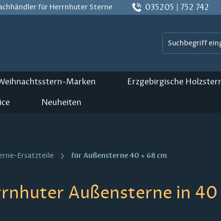
035205 | 752 742
Fachhändler für Herrnhuter Sterne
 Weihnachtsstern-Marken
Erzgebirgische Holzster
ice
Neuheiten
für Außensterne 40 + 68 cm
erne-Ersatzteile
rnhuter Außensterne in 40 