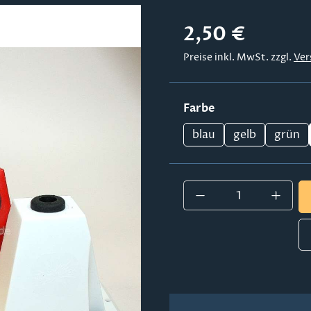
Regulärer Preis:
2,50 €
Preise inkl. MwSt. zzgl.
Ver
auswählen
Farbe
blau
gelb
grün
Produkt Anzahl: