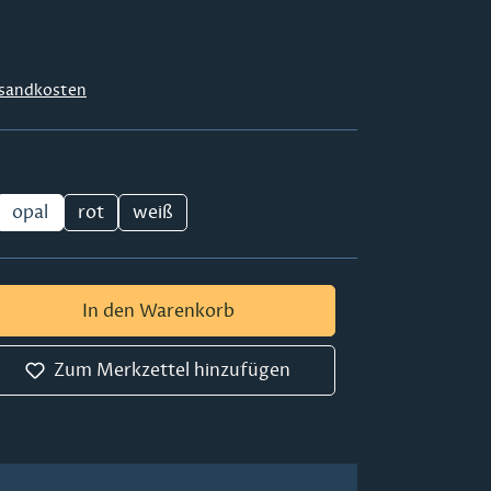
sandkosten
opal
rot
weiß
 Gib den gewünschten Wert ein oder ben
In den Warenkorb
Zum Merkzettel hinzufügen