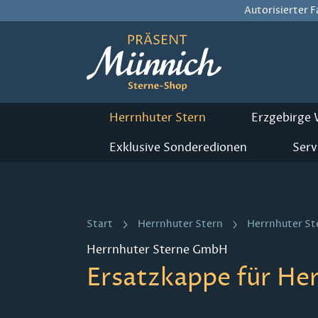
Autorisierter 
m Hauptinhalt springen
Zur Suche springen
Zur Hauptnavigation springen
Herrnhuter Stern
Erzgebirge
Exklusive Sonderedionen
Serv
Start
Herrnhuter Stern
Herrnhuter St
Herrnhuter Sterne GmbH
Ersatzkappe für Her