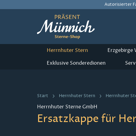
Autorisierter 
m Hauptinhalt springen
Zur Suche springen
Zur Hauptnavigation springen
Herrnhuter Stern
Erzgebirge
Exklusive Sonderedionen
Serv
Start
Herrnhuter Stern
Herrnhuter St
Herrnhuter Sterne GmbH
Ersatzkappe für He