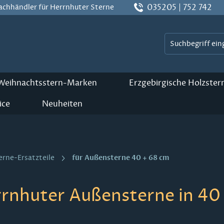
035205 | 752 742
Fachhändler für Herrnhuter Sterne
 Weihnachtsstern-Marken
Erzgebirgische Holzster
ice
Neuheiten
für Außensterne 40 + 68 cm
erne-Ersatzteile
rrnhuter Außensterne in 40