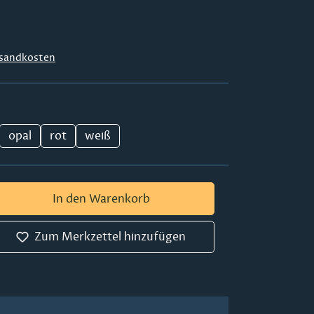
sandkosten
opal
rot
weiß
 Gib den gewünschten Wert ein oder ben
In den Warenkorb
Zum Merkzettel hinzufügen