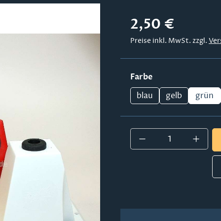
Regulärer Preis:
2,50 €
Preise inkl. MwSt. zzgl.
Ver
auswählen
Farbe
blau
gelb
grün
Produkt Anzahl: