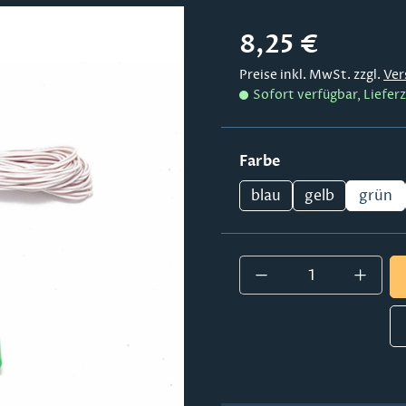
Regulärer Preis:
8,25 €
Preise inkl. MwSt. zzgl.
Ver
Sofort verfügbar, Lieferz
auswählen
Farbe
blau
gelb
grün
Produkt Anzahl: