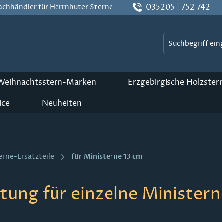
035205 | 752 742
Fachhändler für Herrnhuter Sterne
 Weihnachtsstern-Marken
Erzgebirgische Holzster
ice
Neuheiten
für Ministerne 13 cm
erne-Ersatzteile
tung für einzelne Ministern