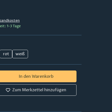
sandkosten
eit: 1-3 Tage
rot
weiß
 Gib den gewünschten Wert ein oder ben
In den Warenkorb
Zum Merkzettel hinzufügen