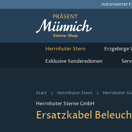
Autorisierter 
m Hauptinhalt springen
Zur Suche springen
Zur Hauptnavigation springen
Herrnhuter Stern
Erzgebirge
Exklusive Sonderedionen
Serv
Start
Herrnhuter Stern
Herrnhuter St
Herrnhuter Sterne GmbH
Ersatzkabel Beleuch