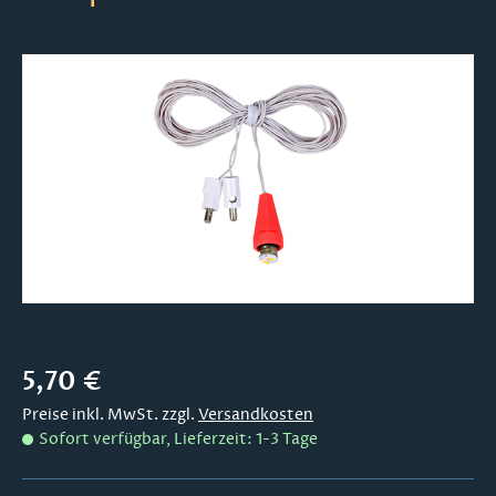
Bildergalerie überspringen
Regulärer Preis:
5,70 €
Preise inkl. MwSt. zzgl.
Versandkosten
Sofort verfügbar, Lieferzeit: 1-3 Tage