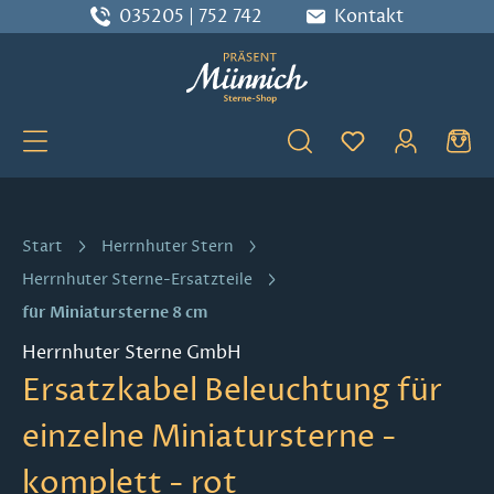
035205 | 752 742
Kontakt
Zum Hauptinhalt springen
Du hast 0 Produ
Start
Herrnhuter Stern
Herrnhuter Sterne-Ersatzteile
für Miniatursterne 8 cm
Herrnhuter Sterne GmbH
Ersatzkabel Beleuchtung für
einzelne Miniatursterne -
komplett - rot