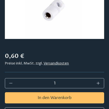
Regulärer Preis:
0,60 €
Preise inkl. MwSt. zzgl.
Versandkosten
Produkt Anzahl: Gib den gewünschten Wer
In den Warenkorb