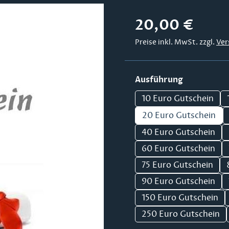
Regulärer Preis:
20,00 €
Preise inkl. MwSt. zzgl.
Ver
auswählen
Ausführung
10 Euro Gutschein
20 Euro Gutschein
40 Euro Gutschein
60 Euro Gutschein
75 Euro Gutschein
90 Euro Gutschein
150 Euro Gutschein
250 Euro Gutschein