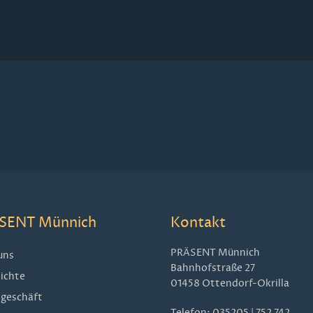
SENT Münnich
Kontakt
PRÄSENT Münnich
uns
Bahnhofstraße 27
ichte
01458 Ottendorf-Okrilla
geschäft
Telefon:
035205 | 752 742