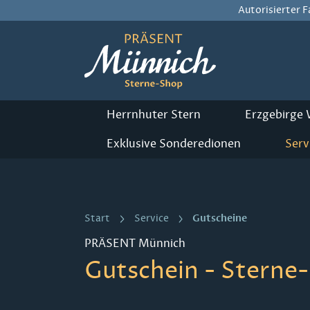
Autorisierter 
m Hauptinhalt springen
Zur Suche springen
Zur Hauptnavigation springen
Herrnhuter Stern
Erzgebirge
Exklusive Sonderedionen
Serv
Gutscheine
Start
Service
PRÄSENT Münnich
Gutschein - Sterne