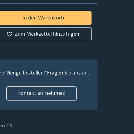
 Gib den gewünschten Wert ein oder ben
In den Warenkorb
Zum Merkzettel hinzufügen
re Menge bestellen? Fragen Sie uns an.
Kontakt aufnehmen!
er:
GS