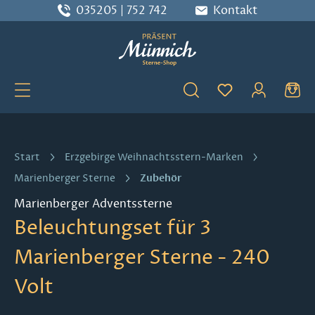
035205 | 752 742
Kontakt
Zum Hauptinhalt springen
Du hast 0 Produ
Start
Erzgebirge Weihnachtsstern-Marken
Zubehör
Marienberger Sterne
Marienberger Adventssterne
Beleuchtungset für 3
Marienberger Sterne - 240
Volt