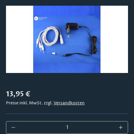
Bildergalerie überspringen
Regulärer Preis:
13,95 €
Preise inkl. MwSt. zzgl.
Versandkosten
Produkt Anzahl: Gib den gewünschten Wer