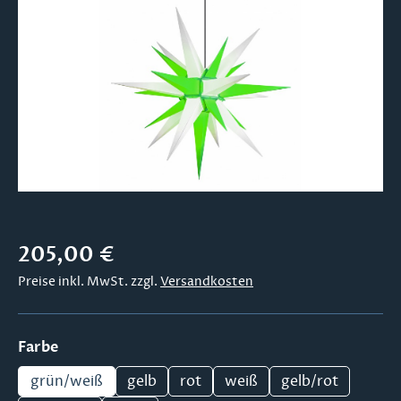
Bildergalerie überspringen
Regulärer Preis:
205,00 €
Preise inkl. MwSt. zzgl.
Versandkosten
auswählen
Farbe
grün/weiß
gelb
rot
weiß
gelb/rot