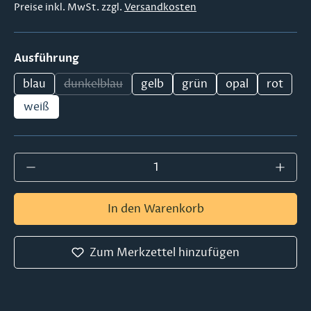
Preise inkl. MwSt. zzgl.
Versandkosten
auswählen
Ausführung
blau
dunkelblau
gelb
grün
opal
rot
(Diese Option ist zurzeit nicht verfügbar.)
weiß
Produkt Anzahl: Gib den gewünschten Wer
In den Warenkorb
Zum Merkzettel hinzufügen