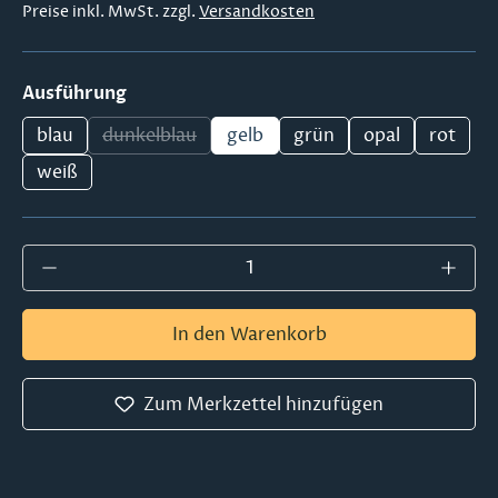
Preise inkl. MwSt. zzgl.
Versandkosten
auswählen
Ausführung
blau
dunkelblau
gelb
grün
opal
rot
(Diese Option ist zurzeit nicht verfügbar.)
weiß
Produkt Anzahl: Gib den gewünschten Wer
In den Warenkorb
Zum Merkzettel hinzufügen