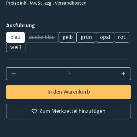
Preise inkl. MwSt. zzgl.
Versandkosten
auswählen
Ausführung
blau
dunkelblau
gelb
grün
opal
rot
(Diese Option ist zurzeit nicht verfügbar.)
weiß
Produkt Anzahl: Gib den gewünschten Wer
In den Warenkorb
Zum Merkzettel hinzufügen