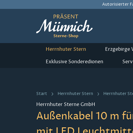
Autorisierter 
m Hauptinhalt springen
Zur Suche springen
Zur Hauptnavigation springen
Herrnhuter Stern
Erzgebirge
Exklusive Sonderedionen
Serv
Start
Herrnhuter Stern
Herrnhuter S
Herrnhuter Sterne GmbH
Außenkabel 10 m fü
mit LED Leuchtmitt