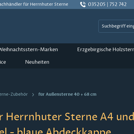
035205 | 752 742
Fachhändler für Herrnhuter Sterne
 Weihnachtsstern-Marken
Erzgebirgische Holzster
ice
Neuheiten
für Außensterne 40 + 68 cm
terne-Zubehör
r Herrnhuter Sterne A4 und 
el - blaue Abdeckkappe