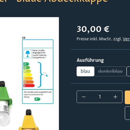
Regulärer Preis:
30,00 €
Preise inkl. MwSt. zzgl.
Ver
auswählen
Ausführung
blau
dunkelblau
(Diese Opt
Produkt Anzahl: