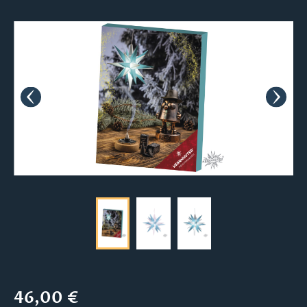
Bildergalerie überspringen
Regulärer Preis:
46,00 €