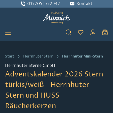
035205 | 752 742
Kontakt
Zum Hauptinhalt springen
Du hast 0 Produ
Herrnhuter Mini-Stern
Start
Herrnhuter Stern
Herrnhuter Sterne GmbH
Adventskalender 2026 Stern
türkis/weiß - Herrnhuter
Stern und HUSS
Räucherkerzen