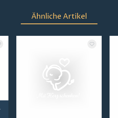
Ähnliche Artikel
r
Girlande mit Sternen 1,6 m -
D
Plauener Spitze
-