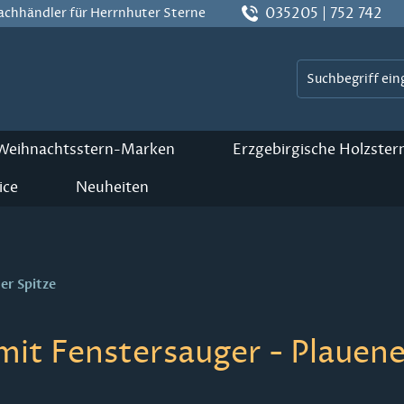
035205 | 752 742
Fachhändler für Herrnhuter Sterne
 Weihnachtsstern-Marken
Erzgebirgische Holzster
ice
Neuheiten
er Spitze
 mit Fenstersauger - Plauene