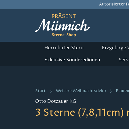
Autorisierter 
m Hauptinhalt springen
Zur Suche springen
Zur Hauptnavigation springen
Herrnhuter Stern
Erzgebirge
Exklusive Sonderedionen
Serv
Plauen
Start
Weitere Weihnachtsdeko
Otto Dotzauer KG
3 Sterne (7,8,11cm)