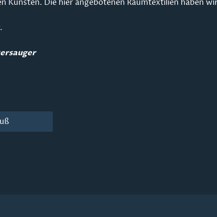
tilen Künsten. Die hier angebotenen Raumtextilien haben 
.
tersauger
luß