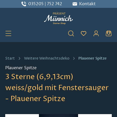
035205 | 752 742
Kontakt
Zum Hauptinhalt springen
Du hast 0 Produ
Plauener Spitze
Start
Weitere Weihnachtsdeko
Plauener Spitze
3 Sterne (6,9,13cm)
weiss/gold mit Fenstersauger
- Plauener Spitze