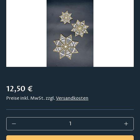
Bildergalerie überspringen
Regulärer Preis:
12,50 €
Preise inkl. MwSt. zzgl.
Versandkosten
Produkt Anzahl: Gib den gewünschten Wer